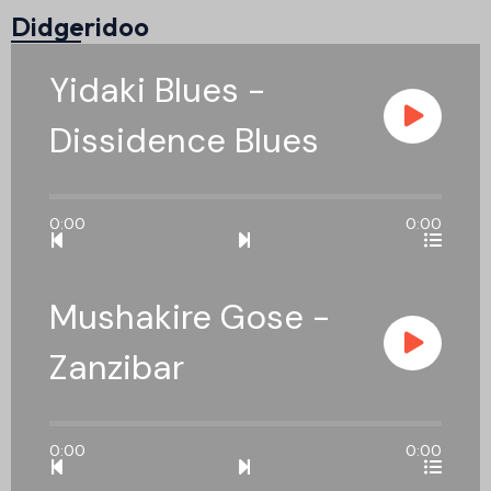
Didgeridoo
Yidaki Blues -
Dissidence Blues
0:00
0:00
Mushakire Gose -
Zanzibar
0:00
0:00